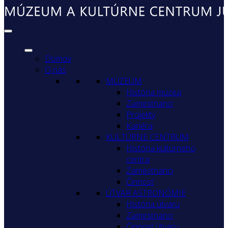
Domov
O nás
MÚZEUM
História múzea
Zamestnanci
Projekty
Kariéra
KULTÚRNE CENTRUM
História kultúrneho
centra
Zamestnanci
Činnosť
ÚTVAR ASTRONÓMIE
História útvaru
Zamestnanci
Činnosť útvaru