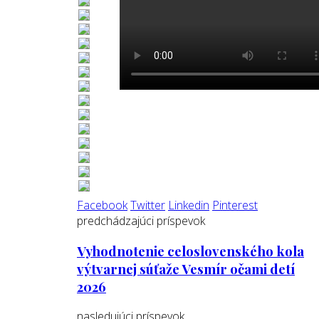
Facebook
Twitter
Linkedin
Pinterest
predchádzajúci príspevok
Vyhodnotenie celoslovenského kola
výtvarnej súťaže Vesmír očami detí
2026
nasledujúci príspevok