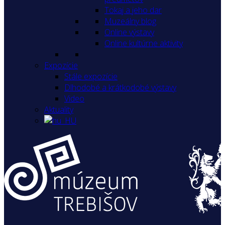
Tokaj a jeho dar
Muzeálny blog
Online výstavy
Online kultúrne aktivity
Expozície
Stále expozície
Dlhodobé a krátkodobé výstavy
Video
Aktuality