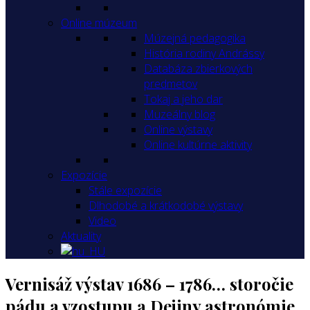
Online múzeum
Múzejná pedagogika
História rodiny Andrássy
Databáza zbierkových
predmetov
Tokaj a jeho dar
Muzeálny blog
Online výstavy
Online kultúrne aktivity
Expozície
Stále expozície
Dlhodobé a krátkodobé výstavy
Video
Aktuality
Vernisáž výstav 1686 – 1786… storočie
pádu a vzostupu a Dejiny astronómie