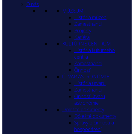
O nás
MÚZEUM
História múzea
Zamestnanci
Projekty
Kariéra
KULTÚRNE CENTRUM
História kultúrneho
centra
Zamestnanci
Činnosť
ÚTVAR ASTRONÓMIE
História útvaru
Zamestnanci
Činnosť útvaru
astronómie
Dôležité dokumenty
Dôležité dokumenty
Správy o činnosti a
hospodárení