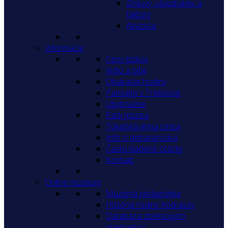
Zmluvy, objednávky a
faktúry
Akvizícia
Informácie
Ceny lístkov
Jedlo a pitie
Otváracie hodiny
Pamiatky v Trebišove
Ubytovanie
Park múzea
Tokajská vínna cesta
Info o debarierizácii
Často kladené otázky
Kontakt
Online múzeum
Múzejná pedagogika
História rodiny Andrássy
Databáza zbierkových
predmetov