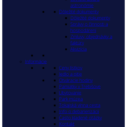
astronómie
Dôležité dokumenty
Dôležité dokumenty
Správy o činnosti a
hospodárení
Zmluvy, objednávky a
faktúry
Akvizícia
Informácie
Ceny lístkov
Jedlo a pitie
Otváracie hodiny
Pamiatky v Trebišove
Ubytovanie
Park múzea
Tokajská vínna cesta
Info o debarierizácii
Často kladené otázky
Kontakt