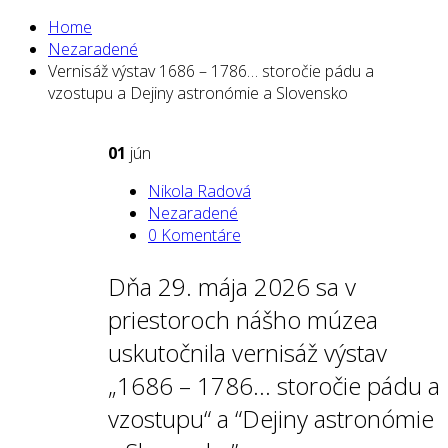
Home
Nezaradené
Vernisáž výstav 1686 – 1786… storočie pádu a
vzostupu a Dejiny astronómie a Slovensko
01
jún
Nikola Radová
Nezaradené
0 Komentáre
Dňa 29. mája 2026 sa v
priestoroch nášho múzea
uskutočnila vernisáž výstav
„1686 – 1786… storočie pádu a
vzostupu“ a “Dejiny astronómie