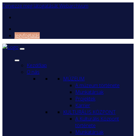
Tervezze meg látogatását
Webarchívum
Jegyfoglalás
Kezdőlap
O nás
MÚZEUM
A múzeum története
Munkatársak
Projektek
Karrier
KULTURÁLIS KÖZPONT
A Kulturális Központ
története
Munkatársak