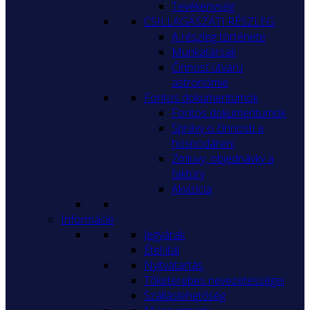
Tevékenység
CSILLAGÁSZATI RÉSZLEG
A részleg története
Munkatársak
Činnosť útvaru
astronómie
Fontos dokumentumok
Fontos dokumentumok
Správy o činnosti a
hospodárení
Zmluvy, objednávky a
faktúry
Akvizícia
Informácie
Jegyárak
Étel-ital
Nyitvatartás
Tőketerebes nevezetességei
Szálláslehetőség