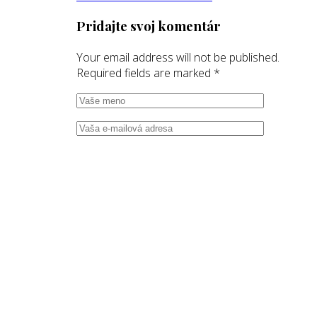
Pridajte svoj komentár
Your email address will not be published.
Required fields are marked
*
Uverejniť komentár
© 2022
Múzeum a Kultúrne centrum južného Zemplína v
Trebišove
, Všetky práva vyhradené.
Ochrana osobných údajov.