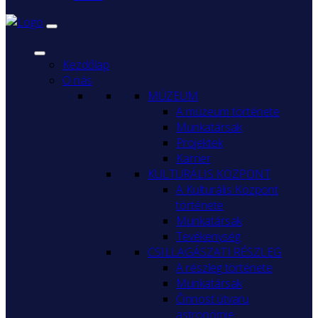
Kezdőlap
O nás
MÚZEUM
A múzeum története
Munkatársak
Projektek
Karrier
KULTURÁLIS KÖZPONT
A Kulturális Központ
története
Munkatársak
Tevékenység
CSILLAGÁSZATI RÉSZLEG
A részleg története
Munkatársak
Činnosť útvaru
astronómie