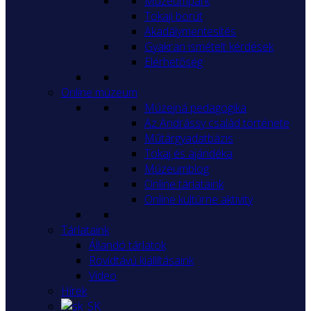
Múzeumpark
Tokaji borút
Akadálymentesítés
Gyakran ismételt kérdések
Elérhetőség
Online múzeum
Múzejná pedagogika
Az Andrássy család története
Műtárgyadatbázis
Tokaj és ajándéka
Múzeumblog
Online tárlataink
Online kultúrne aktivity
Tárlataink
Állandó tárlatok
Rövidtávú kiállításaink
Video
Hírek