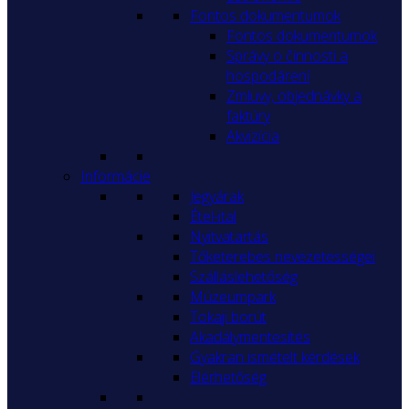
Fontos dokumentumok
Fontos dokumentumok
Správy o činnosti a
hospodárení
Zmluvy, objednávky a
faktúry
Akvizícia
Informácie
Jegyárak
Étel-ital
Nyitvatartás
Tőketerebes nevezetességei
Szálláslehetőség
Múzeumpark
Tokaji borút
Akadálymentesítés
Gyakran ismételt kérdések
Elérhetőség