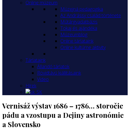
Online múzeum
Múzejná pedagogika
Az Andrássy család története
Műtárgyadatbázis
Tokaj és ajándéka
Múzeumblog
Online tárlataink
Online kultúrne aktivity
Tárlataink
Állandó tárlatok
Rövidtávú kiállításaink
Video
Hírek
Vernisáž výstav 1686 – 1786… storočie
pádu a vzostupu a Dejiny astronómie
a Slovensko