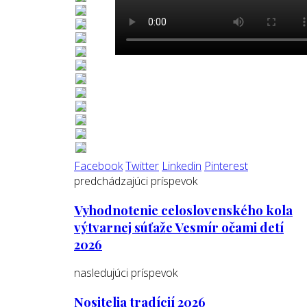
Facebook
Twitter
Linkedin
Pinterest
predchádzajúci príspevok
Vyhodnotenie celoslovenského kola
výtvarnej súťaže Vesmír očami detí
2026
nasledujúci príspevok
Nositelia tradícií 2026