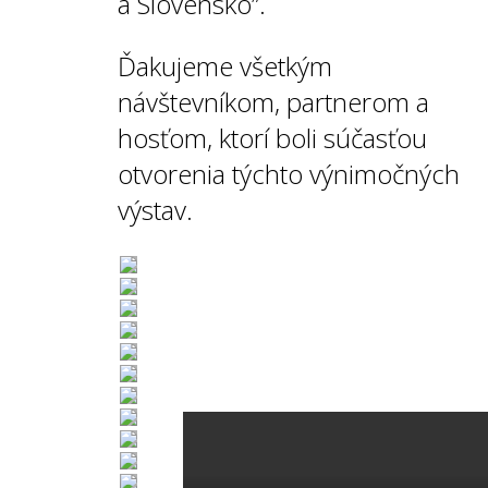
a Slovensko”.
Ďakujeme všetkým
návštevníkom, partnerom a
hosťom, ktorí boli súčasťou
otvorenia týchto výnimočných
výstav.