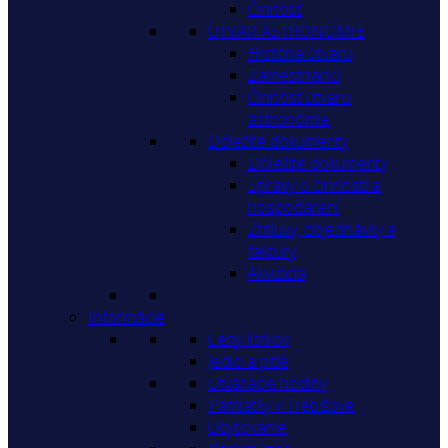
Činnosť
ÚTVAR ASTRONÓMIE
História útvaru
Zamestnanci
Činnosť útvaru
astronómie
Dôležité dokumenty
Dôležité dokumenty
Správy o činnosti a
hospodárení
Zmluvy, objednávky a
faktúry
Akvizícia
Informácie
Ceny lístkov
Jedlo a pitie
Otváracie hodiny
Pamiatky v Trebišove
Ubytovanie