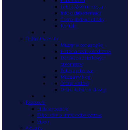
Park múzea
Tokajská vínna cesta
Info o debarierizácii
Často kladené otázky
Kontakt
Online múzeum
Múzejná pedagogika
História rodiny Andrássy
Databáza zbierkových
predmetov
Tokaj a jeho dar
Muzeálny blog
Online výstavy
Online kultúrne aktivity
Expozície
Stále expozície
Dlhodobé a krátkodobé výstavy
Video
Aktuality