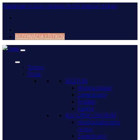
Naplánujte si svoju návštevu
Archív webovej stránky
REZERVÁCIA LÍSTKOV
Domov
O nás
MÚZEUM
História múzea
Zamestnanci
Projekty
Kariéra
KULTÚRNE CENTRUM
História kultúrneho
centra
Zamestnanci