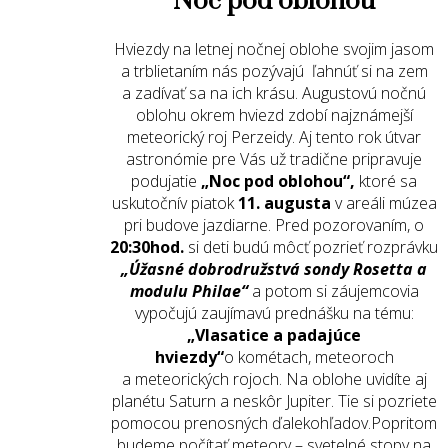
Noc pod oblohou
Hviezdy na letnej nočnej oblohe svojim jasom
a trblietaním nás pozývajú ľahnúť si na zem
a zadívať sa na ich krásu. Augustovú nočnú
oblohu okrem hviezd zdobí najznámejší
meteorický roj Perzeidy. Aj tento rok útvar
astronómie pre Vás už tradične pripravuje
podujatie
„Noc pod oblohou“,
ktoré sa
uskutočnív piatok
11. augusta
v areáli múzea
pri budove jazdiarne. Pred pozorovaním, o
20:30hod.
si deti budú môcť pozrieť rozprávku
„Úžasné dobrodružstvá sondy Rosetta a
modulu Philae“
a potom si záujemcovia
vypočujú zaujímavú prednášku na tému:
„Vlasatice a padajúce
hviezdy“
o kométach, meteoroch
a meteorických rojoch. Na oblohe uvidíte aj
planétu Saturn a neskôr Jupiter. Tie si pozriete
pomocou prenosných ďalekohľadov.Popritom
budeme počítať meteory – svetelné stopy na