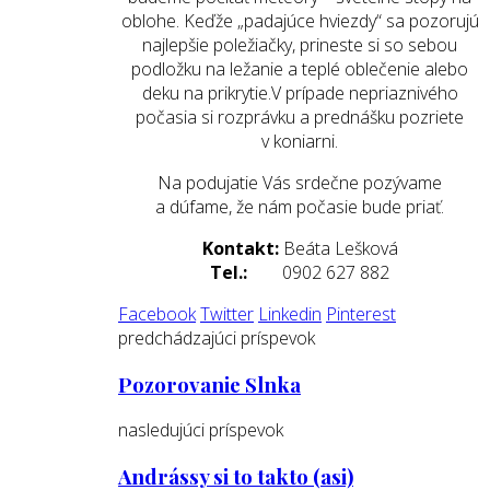
oblohe. Keďže „padajúce hviezdy“ sa pozorujú
najlepšie poležiačky, prineste si so sebou
podložku na ležanie a teplé oblečenie alebo
deku na prikrytie.V prípade nepriaznivého
počasia si rozprávku a prednášku pozriete
v koniarni.
Na podujatie Vás srdečne pozývame
a dúfame, že nám počasie bude priať.
Kontakt:
Beáta Lešková
Tel.:
0902 627 882
Facebook
Twitter
Linkedin
Pinterest
predchádzajúci príspevok
Pozorovanie Slnka
nasledujúci príspevok
Andrássy si to takto (asi)