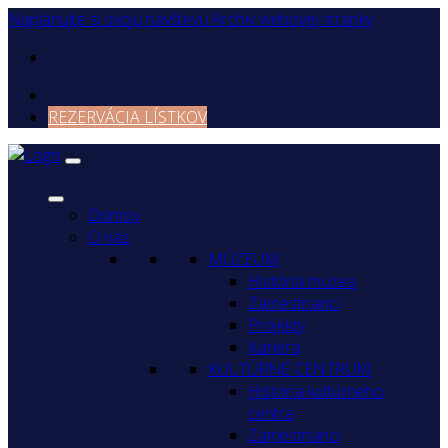
Naplánujte si svoju návštevu
Archív webovej stránky
REZERVÁCIA LÍSTKOV
Domov
O nás
MÚZEUM
História múzea
Zamestnanci
Projekty
Kariéra
KULTÚRNE CENTRUM
História kultúrneho
centra
Zamestnanci