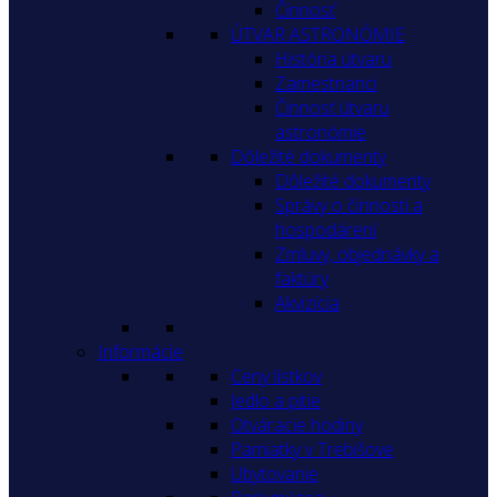
Činnosť
ÚTVAR ASTRONÓMIE
História útvaru
Zamestnanci
Činnosť útvaru
astronómie
Dôležité dokumenty
Dôležité dokumenty
Správy o činnosti a
hospodárení
Zmluvy, objednávky a
faktúry
Akvizícia
Informácie
Ceny lístkov
Jedlo a pitie
Otváracie hodiny
Pamiatky v Trebišove
Ubytovanie