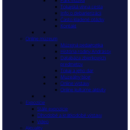
Park múzea
Tokajská vínna cesta
Info o debarierizácii
Často kladené otázky
Kontakt
Online múzeum
Múzejná pedagogika
História rodiny Andrássy
Databáza zbierkových
predmetov
Tokaj a jeho dar
Muzeálny blog
Online výstavy
Online kultúrne aktivity
Expozície
Stále expozície
Dlhodobé a krátkodobé výstavy
Video
Aktuality