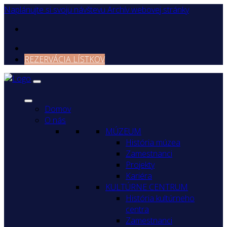
Naplánujte si svoju návštevu
Archív webovej stránky
REZERVÁCIA LÍSTKOV
Domov
O nás
MÚZEUM
História múzea
Zamestnanci
Projekty
Kariéra
KULTÚRNE CENTRUM
História kultúrneho
centra
Zamestnanci