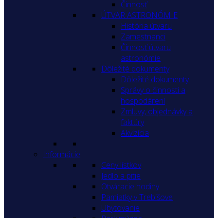
Činnosť
ÚTVAR ASTRONÓMIE
História útvaru
Zamestnanci
Činnosť útvaru
astronómie
Dôležité dokumenty
Dôležité dokumenty
Správy o činnosti a
hospodárení
Zmluvy, objednávky a
faktúry
Akvizícia
Informácie
Ceny lístkov
Jedlo a pitie
Otváracie hodiny
Pamiatky v Trebišove
Ubytovanie