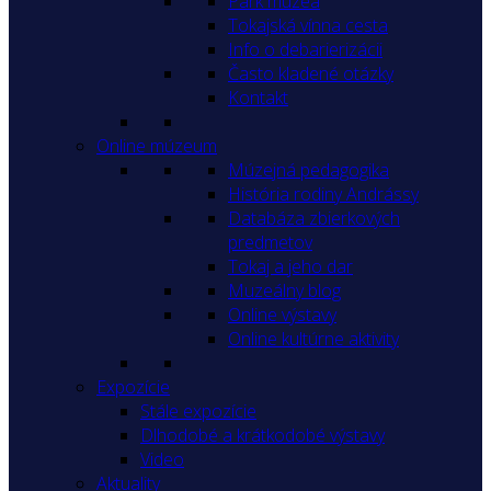
Park múzea
Tokajská vínna cesta
Info o debarierizácii
Často kladené otázky
Kontakt
Online múzeum
Múzejná pedagogika
História rodiny Andrássy
Databáza zbierkových
predmetov
Tokaj a jeho dar
Muzeálny blog
Online výstavy
Online kultúrne aktivity
Expozície
Stále expozície
Dlhodobé a krátkodobé výstavy
Video
Aktuality