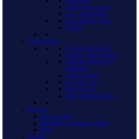
Park múzea
Tokajská vínna cesta
Info o debarierizácii
Často kladené otázky
Kontakt
Online múzeum
Múzejná pedagogika
História rodiny Andrássy
Databáza zbierkových
predmetov
Tokaj a jeho dar
Muzeálny blog
Online výstavy
Online kultúrne aktivity
Expozície
Stále expozície
Dlhodobé a krátkodobé výstavy
Video
Aktuality