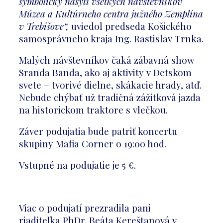
symbolicky nasýti všetkých návštevníkov
Múzea a Kultúrneho centra južného Zemplína
v Trebišove
“,
uviedol predseda Košického
samosprávneho kraja Ing. Rastislav Trnka.
Malých návštevníkov čaká zábavná show
Sranda Banda, ako aj aktivity v Detskom
svete – tvorivé dielne, skákacie hrady, atď.
Nebude chýbať už tradičná zážitková jazda
na historickom traktore s vlečkou.
Záver podujatia bude patriť koncertu
skupiny Mafia Corner o 19:00 hod.
Vstupné na podujatie je 5 €.
Viac o podujatí prezradila pani
riaditeľka
PhDr. Beáta Kereštanová v