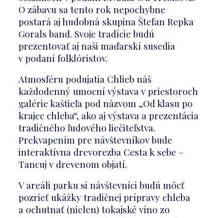
O zábavu sa tento rok nepochybne
postará aj hudobná skupina Štefan Repka
Gorals band. Svoje tradície budú
prezentovať aj naši maďarskí susedia
v podaní folklóristov.
Atmosféru podujatia Chlieb náš
každodenný umocní výstava v priestoroch
galérie kaštieľa pod názvom „Od klasu po
krajec chleba“, ako aj výstava a prezentácia
tradičného ľudového liečiteľstva.
Prekvapením pre návštevníkov bude
interaktívna drevorezba Cesta k sebe –
Tancuj v drevenom objatí.
V areáli parku si návštevníci budú môcť
pozrieť ukážky tradičnej prípravy chleba
a ochutnať (nielen) tokajské víno zo