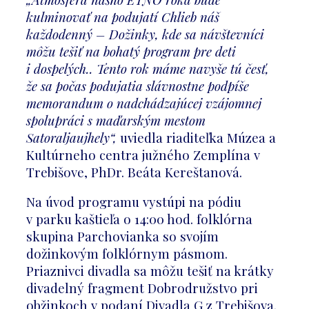
kulminovať na podujatí Chlieb náš
každodenný – Dožinky, kde sa návštevníci
môžu tešiť na bohatý program pre deti
i dospelých.. Tento rok máme navyše tú česť,
že sa počas podujatia slávnostne podpíše
memorandum o nadchádzajúcej vzájomnej
spolupráci s maďarským mestom
Satoraljaujhely“,
uviedla riaditeľka Múzea a
Kultúrneho centra južného Zemplína v
Trebišove, PhDr. Beáta Kereštanová.
Na úvod programu vystúpi na pódiu
v parku kaštieľa o 14:00 hod. folklórna
skupina Parchovianka so svojím
dožinkovým folklórnym pásmom.
Priaznivci divadla sa môžu tešiť na krátky
divadelný fragment Dobrodružstvo pri
obžinkoch v podaní Divadla G z Trebišova.