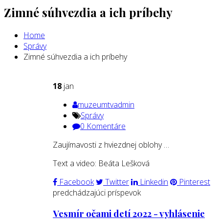
Zimné súhvezdia a ich príbehy
Home
Správy
Zimné súhvezdia a ich príbehy
18
jan
muzeumtvadmin
Správy
0 Komentáre
Zaujímavosti z hviezdnej oblohy …
Text a video: Beáta Lešková
Facebook
Twitter
Linkedin
Pinterest
predchádzajúci príspevok
Vesmír očami detí 2022 - vyhlásenie