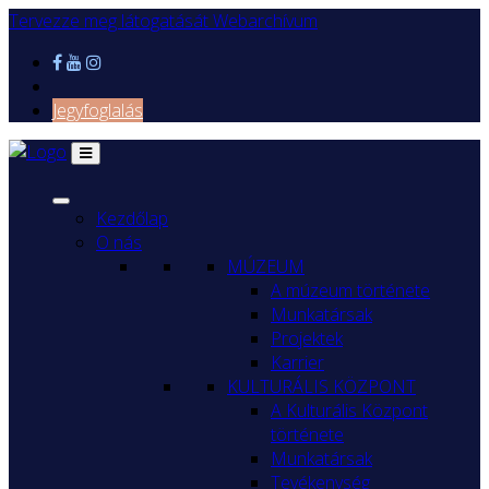
Tervezze meg látogatását
Webarchívum
Jegyfoglalás
Kezdőlap
O nás
MÚZEUM
A múzeum története
Munkatársak
Projektek
Karrier
KULTURÁLIS KÖZPONT
A Kulturális Központ
története
Munkatársak
Tevékenység