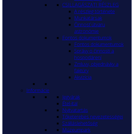
CSILLAGÁSZATI RÉSZLEG
A részleg története
Munkatársak
Činnosť útvaru
astronómie
Fontos dokumentumok
Fontos dokumentumok
Správy o činnosti a
hospodárení
Zmluvy, objednávky a
faktúry
Akvizícia
Informácie
Jegyárak
Étel-ital
Nyitvatartás
Tőketerebes nevezetességei
Szálláslehetőség
Múzeumpark