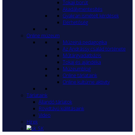
Tokaji borút
Akadálymentesítés
Gyakran ismételt kérdések
Elérhetőség
Online múzeum
Múzejná pedagogika
Az Andrássy család története
Műtárgyadatbázis
Tokaj és ajándéka
Múzeumblog
Online tárlataink
Online kultúrne aktivity
Tárlataink
Állandó tárlatok
Rövidtávú kiállításaink
Video
Hírek