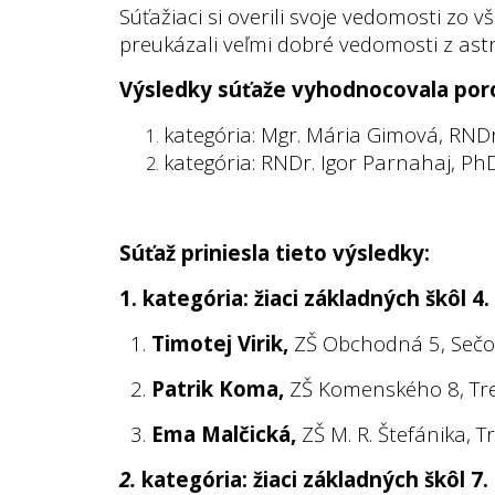
Súťažiaci si overili svoje vedomosti zo 
preukázali veľmi dobré vedomosti z astr
Výsledky súťaže vyhodnocovala poro
kategória: Mgr. Mária Gimová, RND
kategória: RNDr. Igor Parnahaj, P
Súťaž priniesla tieto výsledky:
1.
kategória: žiaci základných škôl 4.
1.
Timotej Virik,
ZŠ Obchodná 5, Sečo
2.
Patrik Koma,
ZŠ Komenského 8, Tr
3.
Ema Malčická,
ZŠ M. R. Štefánika, T
2.
kategória: žiaci základných škôl 7.