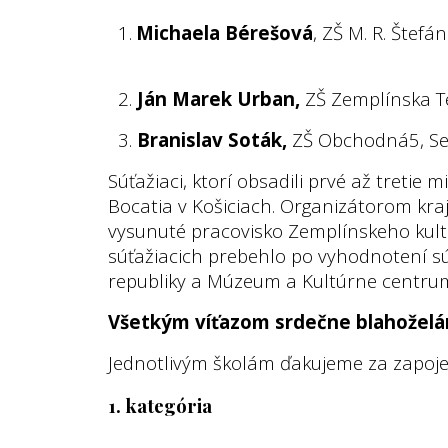
1.
Michaela Bérešová
, ZŠ M. R. Štefán
2.
Ján Marek Urban,
ZŠ Zemplínska T
3.
Branislav Soták,
ZŠ Obchodná5, S
Súťažiaci, ktorí obsadili prvé až tretie 
Bocatia v Košiciach. Organizátorom kra
vysunuté pracovisko Zemplínskeho kult
súťažiacich prebehlo po vyhodnotení sú
republiky a Múzeum a Kultúrne centrum
Všetkým víťazom srdečne blahoželám
Jednotlivým školám ďakujeme za zapojen
1. kategória