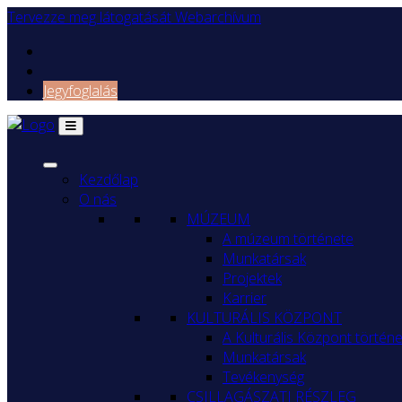
Tervezze meg látogatását
Webarchívum
Jegyfoglalás
Kezdőlap
O nás
MÚZEUM
A múzeum története
Munkatársak
Projektek
Karrier
KULTURÁLIS KÖZPONT
A Kulturális Központ történ
Munkatársak
Tevékenység
CSILLAGÁSZATI RÉSZLEG