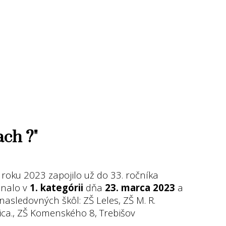
ach ?"
roku 2023 zapojilo už do 33. ročníka
onalo v
1. kategórii
dňa
23. marca
2023
a
nasledovných škôl: ZŠ Leles, ZŠ M. R.
lica., ZŠ Komenského 8, Trebišov