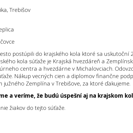
ika, Trebišov
eplica
ečovce
miesto postúpili do krajského kola ktoré sa uskutoční 
jského kola súťaže je Krajská hvezdáreň a Zemplíns
úrneho centra a hvezdárne v Michalovciach. Odovzd
ťaže. Nákup vecných cien a diplomov finančne podpo
 južného Zemplína v Trebišove, za ktoré ďakujeme.
e a veríme, že budú úspešní aj na krajskom kol
ie žiakov do tejto súťaže.