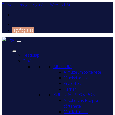
Tervezze meg látogatását
Webarchívum
Jegyfoglalás
Kezdőlap
O nás
MÚZEUM
A múzeum története
Munkatársak
Projektek
Karrier
KULTURÁLIS KÖZPONT
A Kulturális Központ
története
Munkatársak