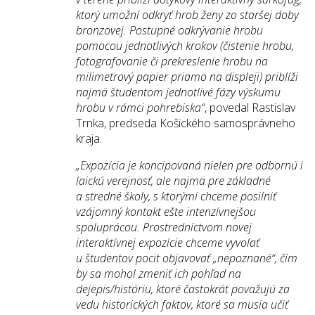
ktorý umožní odkryť hrob ženy zo staršej doby
bronzovej. Postupné odkrývanie hrobu
pomocou jednotlivých krokov (čistenie hrobu,
fotografovanie či prekreslenie hrobu na
milimetrový papier priamo na displeji) priblíži
najmä študentom jednotlivé fázy výskumu
hrobu v rámci pohrebiska“
, povedal Rastislav
Trnka, predseda Košického samosprávneho
kraja.
„Expozícia je koncipovaná nielen pre odbornú i
laickú verejnosť, ale najmä pre základné
a stredné školy, s ktorými chceme
posilniť
vzájomný kontakt ešte intenzívnejšou
spoluprácou. Prostredníctvom novej
interaktívnej expozície chceme vyvolať
u študentov pocit objavovať „nepoznané“, čím
by sa mohol zmeniť ich pohľad na
dejepis/históriu, ktoré častokrát považujú za
vedu historických faktov, ktoré sa musia učiť