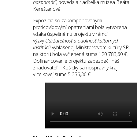
naspamäť“
, povedala riaditeľka múzea Beáta
Kereštanová.
Expozícia so zakomponovanými
proticovidovými opatreniami bola vytvorená
vďaka úspešnému projektu v rámci
výzvy
Udržateľnosť a odolnosť kultúrnych
inštitúcií
vyhlásenej Ministerstvom kultúry SR,
na ktorú bola vyčlenená suma 120 783,60 €.
Dofinancovanie projektu zabezpečil náš
zriaďovateľ – Košický samosprávny kraj –
v celkovej sume 5 336,36 €.