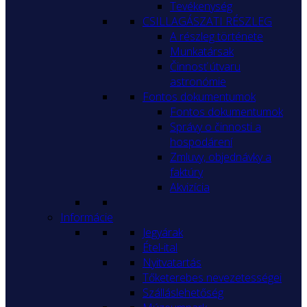
Tevékenység
CSILLAGÁSZATI RÉSZLEG
A részleg története
Munkatársak
Činnosť útvaru
astronómie
Fontos dokumentumok
Fontos dokumentumok
Správy o činnosti a
hospodárení
Zmluvy, objednávky a
faktúry
Akvizícia
Informácie
Jegyárak
Étel-ital
Nyitvatartás
Tőketerebes nevezetességei
Szálláslehetőség