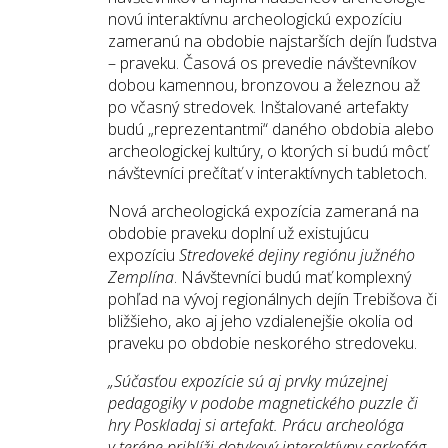
novú interaktívnu archeologickú expozíciu
zameranú na obdobie najstarších dejín ľudstva
– praveku. Časová os prevedie návštevníkov
dobou kamennou, bronzovou a železnou až
po včasný stredovek. Inštalované artefakty
budú „reprezentantmi“ daného obdobia alebo
archeologickej kultúry, o ktorých si budú môcť
návštevníci prečítať v interaktívnych tabletoch.
Nová archeologická expozícia zameraná na
obdobie praveku doplní už existujúcu
expozíciu
Stredoveké dejiny regiónu južného
Zemplína
. Návštevníci budú mať komplexný
pohľad na vývoj regionálnych dejín Trebišova či
bližšieho, ako aj jeho vzdialenejšie okolia od
praveku po obdobie neskorého stredoveku.
„Súčasťou expozície sú aj prvky múzejnej
pedagogiky v podobe magnetického puzzle či
hry Poskladaj si artefakt. Prácu archeológa
v teréne priblíži dotykový interaktívny sarkofág,