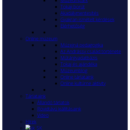
Múzeumpark
Tokaji borút
Akadálymentesítés
Gyakran ismételt kérdések
Elérhetőség
Online múzeum
Múzejná pedagogika
Az Andrássy család története
Műtárgyadatbázis
Tokaj és ajándéka
Múzeumblog
Online tárlataink
Online kultúrne aktivity
Tárlataink
Állandó tárlatok
Rövidtávú kiállításaink
Video
Hírek