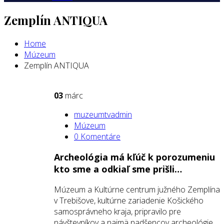
Zemplín ANTIQUA
Home
Múzeum
Zemplín ANTIQUA
03
márc
muzeumtvadmin
Múzeum
0 Komentáre
Archeológia má kľúč k porozumeniu
kto sme a odkiaľ sme prišli…
Múzeum a Kultúrne centrum južného Zemplína
v Trebišove, kultúrne zariadenie Košického
samosprávneho kraja, pripravilo pre
návštevníkov a najmä nadšencov archeológie