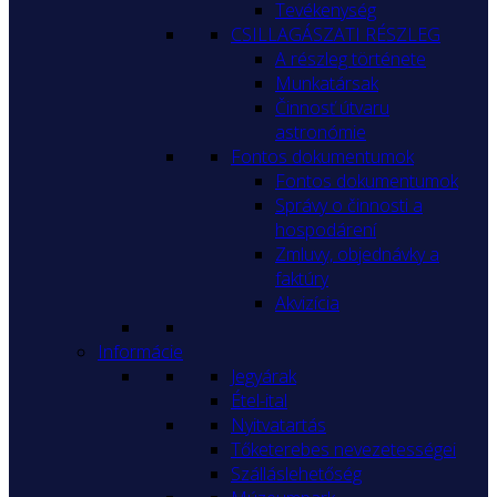
Tevékenység
CSILLAGÁSZATI RÉSZLEG
A részleg története
Munkatársak
Činnosť útvaru
astronómie
Fontos dokumentumok
Fontos dokumentumok
Správy o činnosti a
hospodárení
Zmluvy, objednávky a
faktúry
Akvizícia
Informácie
Jegyárak
Étel-ital
Nyitvatartás
Tőketerebes nevezetességei
Szálláslehetőség