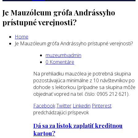
Je Mauzóleum grófa Andrássyho
prístupné verejnosti?
Home
Je Mauzóleum grófa Andrássyho prístupné verejnosti?
muzeumtvadmin
0 Komentáre
Na prehliadku mauzólea je potrebná skupina
pozostávajúca minimálne z 10 návštevníkov po
dohode s lektorkou (prípadne sa skupina môže
objednať vopred na tel. číslo: 0905 212 621).
Facebook
Twitter
Linkedin
Pinterest
predchádzajúci príspevok
Dá sa za lístok zaplatiť kreditnou
kartou?