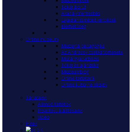
Múzeumpark
Tokaji borút
Akadálymentesítés
Gyakran ismételt kérdések
Elérhetőség
Online múzeum
Múzejná pedagogika
Az Andrássy család története
Műtárgyadatbázis
Tokaj és ajándéka
Múzeumblog
Online tárlataink
Online kultúrne aktivity
Tárlataink
Állandó tárlatok
Rövidtávú kiállításaink
Video
Hírek