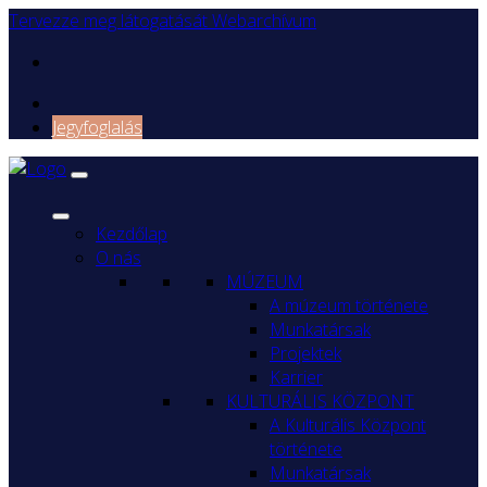
Tervezze meg látogatását
Webarchívum
Jegyfoglalás
Kezdőlap
O nás
MÚZEUM
A múzeum története
Munkatársak
Projektek
Karrier
KULTURÁLIS KÖZPONT
A Kulturális Központ
története
Munkatársak