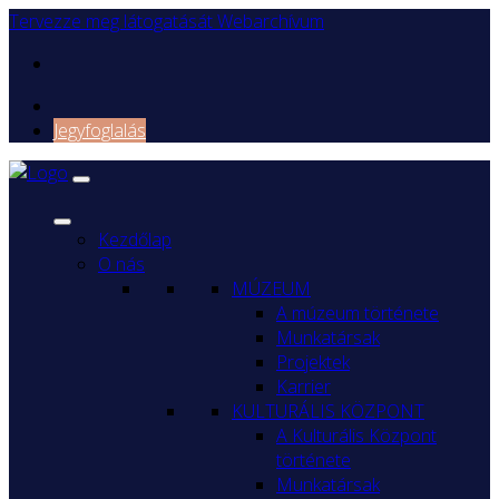
Tervezze meg látogatását
Webarchívum
Jegyfoglalás
Kezdőlap
O nás
MÚZEUM
A múzeum története
Munkatársak
Projektek
Karrier
KULTURÁLIS KÖZPONT
A Kulturális Központ
története
Munkatársak