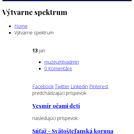
Výtvarne spektrum
Home
Výtvarne spektrum
13
jan
muzeumtvadmin
0 Komentáre
Facebook
Twitter
Linkedin
Pinterest
predchádzajúci príspevok
Vesmír očami detí
nasledujúci príspevok
Súťaž - Svätoštefanská koruna