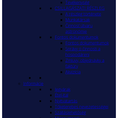
Tevékenység
CSILLAGÁSZATI RÉSZLEG
A részleg története
Munkatársak
Činnosť útvaru
astronómie
Fontos dokumentumok
Fontos dokumentumok
Správy o činnosti a
hospodárení
Zmluvy, objednávky a
faktúry
Akvizícia
Informácie
Jegyárak
Étel-ital
Nyitvatartás
Tőketerebes nevezetességei
Szálláslehetőség