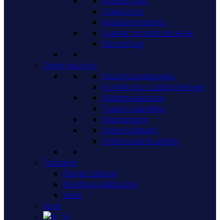
Múzeumpark
Tokaji borút
Akadálymentesítés
Gyakran ismételt kérdések
Elérhetőség
Online múzeum
Múzejná pedagogika
Az Andrássy család története
Műtárgyadatbázis
Tokaj és ajándéka
Múzeumblog
Online tárlataink
Online kultúrne aktivity
Tárlataink
Állandó tárlatok
Rövidtávú kiállításaink
Video
Hírek