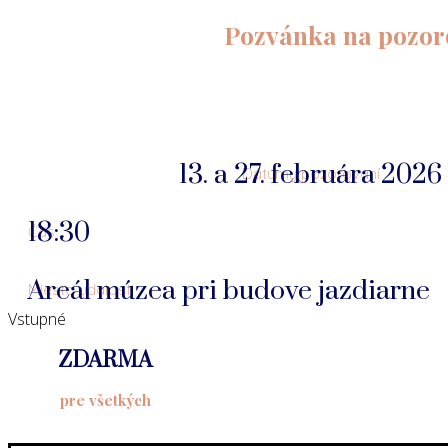
Pozvánka na pozoro
13. a 27. februára 2026
Dátumy pozorovaní
18:30
Čas
Areál múzea pri budove jazdiarne
Miesto udalosti
Vstupné
ZDARMA
pre všetkých