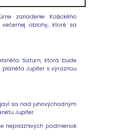
rne zariadenie Košického
večernej oblohy, ktoré sa
lanéta Saturn, ktorá bude
 planéta Jupiter s výraznou
bjaví sa nad juhovýchodným
étu Jupiter.
de nepriaznivých podmienok