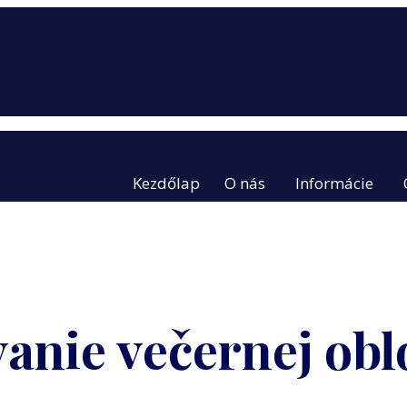
Kezdőlap
O nás
Informácie
anie večernej obl