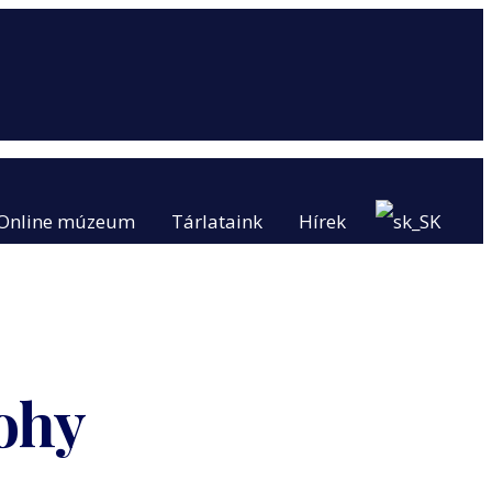
Online múzeum
Tárlataink
Hírek
ohy