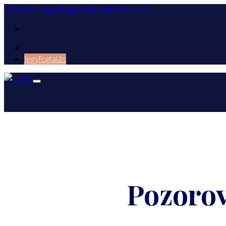
Tervezze meg látogatását
Webarchívum
Jegyfoglalás
Pozorov