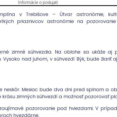
Informácie o podujatí
lína v Trebišove – Útvar astronómie, kultú
tkých priaznivcov astronómie na pozorovanie 
rné zimné súhvezdia. Na oblohe sa ukáže aj p
soko nad juhom, v súhvezdí Býk, bude žiariť aj
ne neskôr. Mesiac bude dva dni pred splnom a o
krásu zimných súhvezdí a možnosť pozorovať plan
 zaujímavé pozorovanie pod hviezdami. V prípa
oroch hvezdárne.