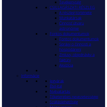
Tevékenység
CSILLAGÁSZATI RÉSZLEG
A részleg története
Munkatársak
Činnosť útvaru
astronómie
Fontos dokumentumok
Fontos dokumentumok
Správy o činnosti a
hospodárení
Zmluvy, objednávky a
faktúry
Akvizícia
Informácie
Jegyárak
Étel-ital
Nyitvatartás
Tőketerebes nevezetességei
Szálláslehetőség