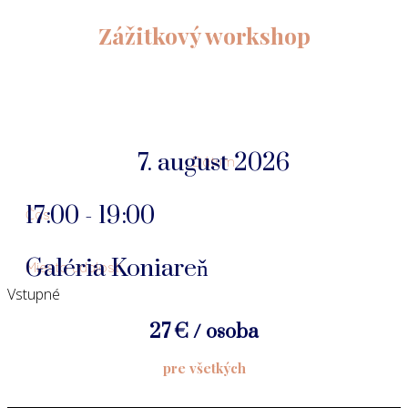
Zážitkový workshop
7. august 2026
Dátum
17:00 - 19:00
Čas
Galéria Koniareň
Miesto udalosti
Vstupné
27 € / osoba
pre všetkých