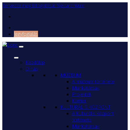
Tervezze meg látogatását
Webarchívum
Jegyfoglalás
Kezdőlap
O nás
MÚZEUM
A múzeum története
Munkatársak
Projektek
Karrier
KULTURÁLIS KÖZPONT
A Kulturális Központ
története
Munkatársak