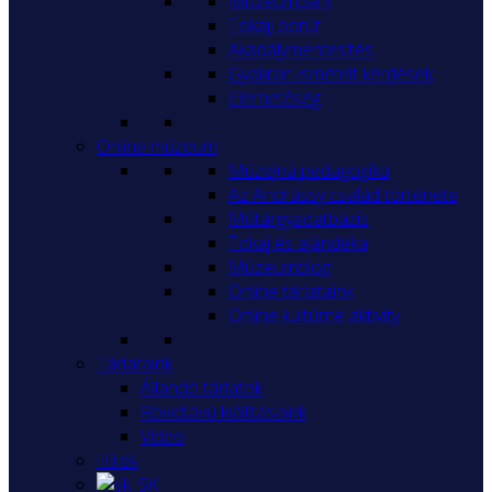
Múzeumpark
Tokaji borút
Akadálymentesítés
Gyakran ismételt kérdések
Elérhetőség
Online múzeum
Múzejná pedagogika
Az Andrássy család története
Műtárgyadatbázis
Tokaj és ajándéka
Múzeumblog
Online tárlataink
Online kultúrne aktivity
Tárlataink
Állandó tárlatok
Rövidtávú kiállításaink
Video
Hírek