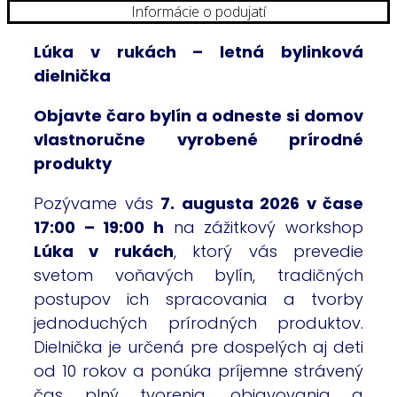
Informácie o podujatí
Lúka v rukách – letná bylinková
dielnička
Objavte čaro bylín a odneste si domov
vlastnoručne vyrobené prírodné
produkty
Pozývame vás
7. augusta 2026 v čase
17:00 – 19:00 h
na zážitkový workshop
Lúka v rukách
, ktorý vás prevedie
svetom voňavých bylín, tradičných
postupov ich spracovania a tvorby
jednoduchých prírodných produktov.
Dielnička je určená pre dospelých aj deti
od 10 rokov a ponúka príjemne strávený
čas plný tvorenia, objavovania a