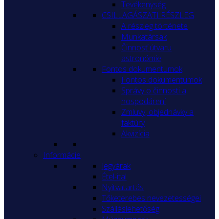
Tevékenység
CSILLAGÁSZATI RÉSZLEG
A részleg története
Munkatársak
Činnosť útvaru
astronómie
Fontos dokumentumok
Fontos dokumentumok
Správy o činnosti a
hospodárení
Zmluvy, objednávky a
faktúry
Akvizícia
Informácie
Jegyárak
Étel-ital
Nyitvatartás
Tőketerebes nevezetességei
Szálláslehetőség