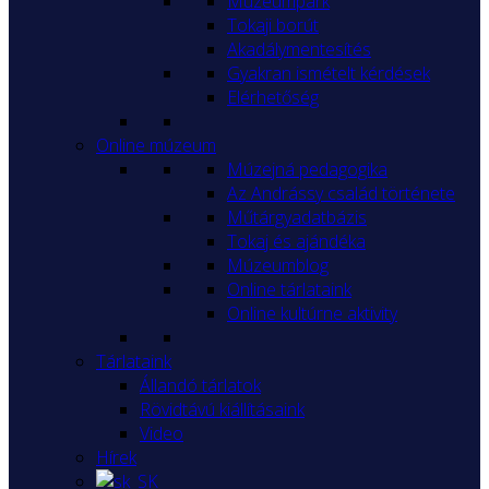
Múzeumpark
Tokaji borút
Akadálymentesítés
Gyakran ismételt kérdések
Elérhetőség
Online múzeum
Múzejná pedagogika
Az Andrássy család története
Műtárgyadatbázis
Tokaj és ajándéka
Múzeumblog
Online tárlataink
Online kultúrne aktivity
Tárlataink
Állandó tárlatok
Rövidtávú kiállításaink
Video
Hírek