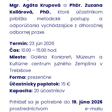
Mgr. Agáta Krupová
a
PhDr. Zuzana
Kollárová, PhD.
, ktoré účastníkom
priblížia metodické postupy a
odporúčania vychádzajúce z dlhoročnej
odbornej praxe.
Termín:
23. jún 2026
Čas:
10.00 – 15.00 hod.
Miesto:
Galéria Koniareň, Múzeum a
Kultúrne centrum južného Zemplína v
Trebišove
Forma:
prezenčne
Účastnícky poplatok:
15 €
Kapacita:
20 účastníkov
Prihlásiť sa je potrebné do
19. júna 2026
prostredníctvom e-mailu