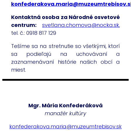
konfederakova.maria@muzeumtrebisov.s
Kontaktná osoba za Národné osvetové
centrum:
svetlana.chomova@nocka.sk
,
tel. č.: 0918 817 129
Tešíme sa na stretnutie so všetkými, ktorí
sa podieľajú na uchovávaní a
zaznamenávaní histórie našich obcí a
miest.
Mgr. Mária Konfederáková
manažér kultúry
konfederakova.maria@muzeumtrebisov.sk