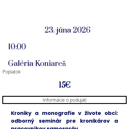
23. júna 2026
Dátum seminára
10:00
Čas
Galéria Koniareň
Miesto udalosti
Poplatok
15€
Informácie o podujatí
Kroniky a monografie v živote obcí:
odborný seminár pre kronikárov a
pracovníkov samospráv