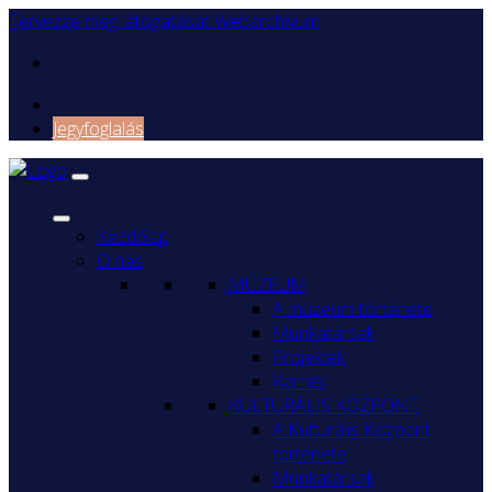
Tervezze meg látogatását
Webarchívum
Jegyfoglalás
Kezdőlap
O nás
MÚZEUM
A múzeum története
Munkatársak
Projektek
Karrier
KULTURÁLIS KÖZPONT
A Kulturális Központ
története
Munkatársak