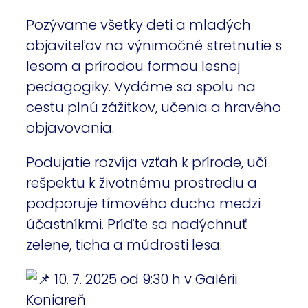
Pozývame všetky deti a mladých
objaviteľov na výnimočné stretnutie s
lesom a prírodou formou lesnej
pedagogiky. Vydáme sa spolu na
cestu plnú zážitkov, učenia a hravého
objavovania.
Podujatie rozvíja vzťah k prírode, učí
rešpektu k životnému prostrediu a
podporuje tímového ducha medzi
účastníkmi. Príďte sa nadýchnuť
zelene, ticha a múdrosti lesa.
10. 7. 2025 od 9:30 h v Galérii
Koniareň