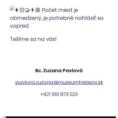
Počet miest je
obmedzený, je potrebné nahlásiť sa
vopred.
Tešíme sa na vás!
Bc. Zuzana Pavlová
pavlova.zuzana@muzeumtrebisov.sk
+421 910 873 023