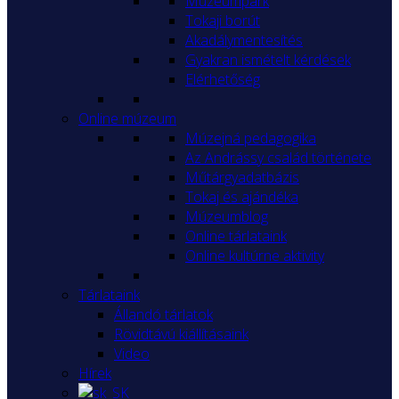
Múzeumpark
Tokaji borút
Akadálymentesítés
Gyakran ismételt kérdések
Elérhetőség
Online múzeum
Múzejná pedagogika
Az Andrássy család története
Műtárgyadatbázis
Tokaj és ajándéka
Múzeumblog
Online tárlataink
Online kultúrne aktivity
Tárlataink
Állandó tárlatok
Rövidtávú kiállításaink
Video
Hírek