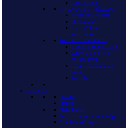
Tevékenység
CSILLAGÁSZATI RÉSZLEG
A részleg története
Munkatársak
Činnosť útvaru
astronómie
Fontos dokumentumok
Fontos dokumentumok
Správy o činnosti a
hospodárení
Zmluvy, objednávky a
faktúry
Akvizícia
Informácie
Jegyárak
Étel-ital
Nyitvatartás
Tőketerebes nevezetességei
Szálláslehetőség