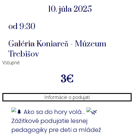
10. júla 2025
Dátum podujatia
od 9:30
Čas
Galéria Koniareň - Múzeum
Miesto udalosti
Trebišov
Vstupné
3€
Informácie o podujatí
Ako sa do hory volá…
Zážitkové podujatie lesnej
pedagogiky pre deti a mládež