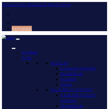
Tervezze meg látogatását
Webarchívum
Jegyfoglalás
Kezdőlap
O nás
MÚZEUM
A múzeum története
Munkatársak
Projektek
Karrier
KULTURÁLIS KÖZPONT
A Kulturális Központ
története
Munkatársak